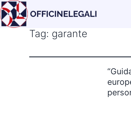
Tag:
garante
“Guida
europe
person