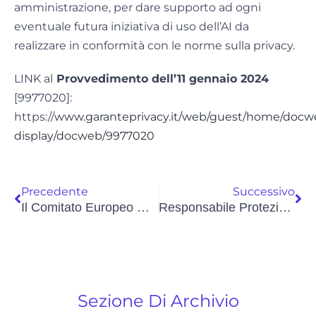
amministrazione, per dare supporto ad ogni
eventuale futura iniziativa di uso dell’AI da
realizzare in conformità con le norme sulla privacy.
LINK al
Provvedimento dell’11 gennaio 2024
[9977020]:
https://
www.garanteprivacy.it/web/guest/home/docw
display/docweb/9977020
Precedente
Successivo
Il Comitato Europeo Per La Protezione Dei Dati Identifica Le Aree Di Miglioramento Per Promuovere Il Ruolo E Il Riconoscimento Dei RPD
Responsabile Protezione Dati, Il Garante Sanziona 4 Comuni
Sezione Di Archivio