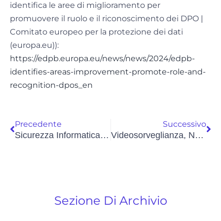
identifica le aree di miglioramento per
promuovere il ruolo e il riconoscimento dei DPO |
Comitato europeo per la protezione dei dati
(europa.eu)):
https://edpb.europa.eu/news/news/2024/edpb-
identifies-areas-improvement-promote-role-and-
recognition-dpos_en
Precedente
Successivo
Sicurezza Informatica: Pubblicati I Dati 2023 Sulle Principali Campagne Malevole
Videosorveglianza, No All’intelligenza Artificiale Che Viola La Privacy.
Sezione Di Archivio