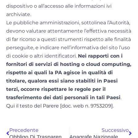
dispositivo o all’accesso alle informazioni ivi
archiviate.
Le pubbliche amministrazioni, sottolinea l’Autorità,
devono valutare attentamente l’effettiva necessità
di far ricorso a questi strumenti rispetto alle finalità
perseguite, e indicare nell’informativa del sito l’uso
di cookie o altri identificatori.
Nei rapporti con i
fornitori di servizi di hosting o cloud computing,
rispetto ai quali la PA agisce in qualità di
titolare, qualora essi siano stabiliti in Paesi
terzi, occorre rispettare le regole per il
trasferimento dei dati personali in tali Paesi
.
Qui il testo del Parere [doc. web n. 9753209].
Precedente
Successivo
Obbligo Di Trasparenza Per Le PA, Dall’Anac Indicazioni Per I Pagamenti Informatici Tramite PagoPA
Anagrafe Nazionale Degli Assistiti, Ok Del Garante Privacy