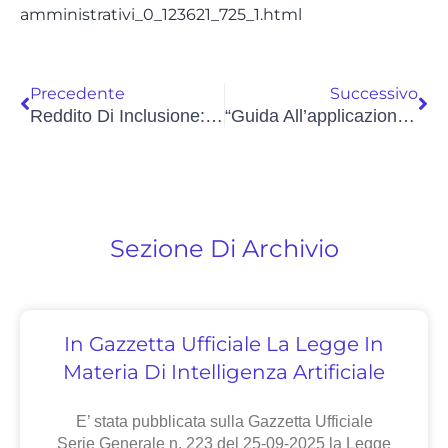
amministrativi_0_123621_725_1.html
Precedente
Successivo
Reddito Di Inclusione: Sì Del Garante Privacy Al Sistema Informativo. Chieste Adeguate Misure A Protezione Dei Dati Dei Beneficiari
“Guida All’applicazione Del Regolamento Europeo In Materia Di Protezione Dei Dati Personali”. La Pubblicazione Del Garante
Sezione Di Archivio
In Gazzetta Ufficiale La Legge In
Materia Di Intelligenza Artificiale
E’ stata pubblicata sulla Gazzetta Ufficiale
Serie Generale n. 223 del 25-09-2025 la Legge