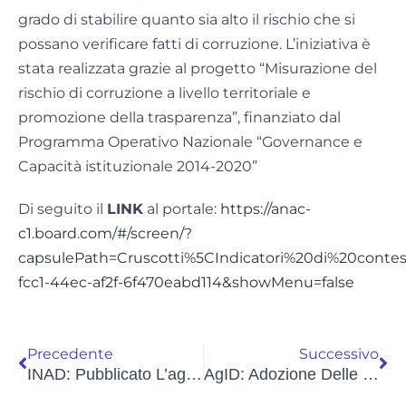
grado di stabilire quanto sia alto il rischio che si
possano verificare fatti di corruzione. L’iniziativa è
stata realizzata grazie al progetto “Misurazione del
rischio di corruzione a livello territoriale e
promozione della trasparenza”, finanziato dal
Programma Operativo Nazionale “Governance e
Capacità istituzionale 2014-2020”
Di seguito il
LINK
al portale:
https://anac-
c1.board.com/#/screen/?
capsulePath=Cruscotti%5CIndicatori%20di%20conte
fcc1-44ec-af2f-6f470eabd114&showMenu=false
Precedente
Successivo
INAD: Pubblicato L’aggiornamento Delle Linee Guida
AgID: Adozione Delle Linee Guida Per I Gestori Di Attributi Qualificati