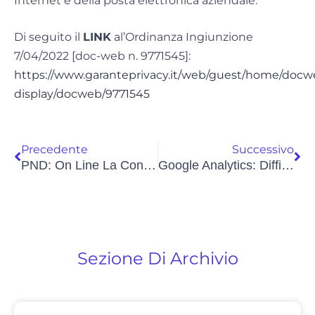
Internet e della posta elettronica aziendale.
Di seguito il
LINK
al’Ordinanza Ingiunzione
7/04/2022 [doc-web n. 9771545]:
https://www.garanteprivacy.it/web/guest/home/docw
display/docweb/9771545
Precedente
Successivo
PND: On Line La Consultazione Pubblica
Google Analytics: Diffidate 8mila Amministrazioni Italiane
Sezione Di Archivio