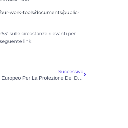
/our-work-tools/documents/public-
3” sulle circostanze rilevanti per
l seguente link:
n
Successivo
Comitato Europeo Per La Protezione Dei Dati: In Consultazione Le Linee Guida 05/2022 In Materia Di Riconoscimento Facciale