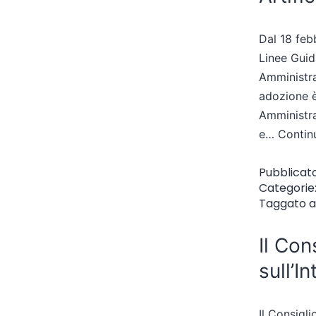
Dal 18 feb
Linee Guida
Amministra
adozione è
Amministra
e…
Contin
Pubblicat
Categorie
Taggato
a
Il Con
sull’In
Il Consigli