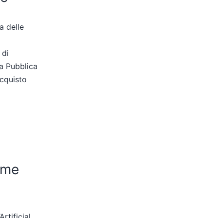
a delle
 di
la Pubblica
acquisto
rme
rtificial