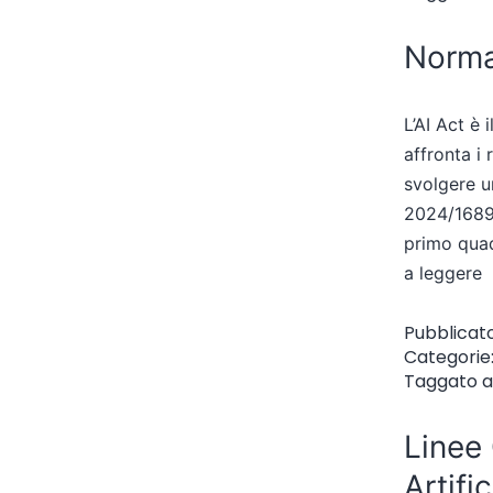
Normat
L’AI Act è 
affronta i 
svolgere u
2024/1689 c
primo quad
a leggere
Pubblicat
Categorie
Taggato
a
Linee 
Artifi