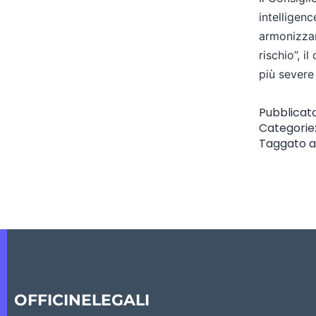
intelligenc
armonizzar
rischio”, i
più severe
Pubblicat
Categorie
Taggato
a
OFFICINELEGALI