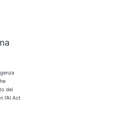
ana
ligenza
che
to dei
n l’AI Act