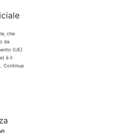
iciale
ale, che
do da
amento (UE)
) è il
o…
Continua
nza
ne