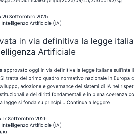
w.gazzettaufficiale.it/eli/id/2025/09/25/25G00143/sg
o
26 Settembre 2025
:
Intelligenza Artificiale (IA)
ata in via definitiva la legge itali
telligenza Artificiale
a approvato oggi in via definitiva la legge italiana sull’Intel
e. Si tratta del primo quadro normativo nazionale in Europa 
 sviluppo, adozione e governance dei sistemi di IA nel rispet
stituzionali e dei diritti fondamentali e in piena coerenza co
a legge si fonda su princìpi…
Continua a leggere
o
17 Settembre 2025
:
Intelligenza Artificiale (IA)
i
,
ia