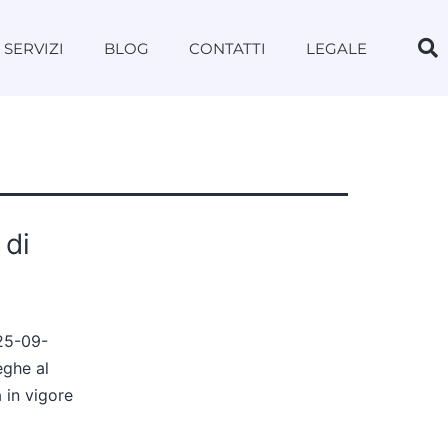
SERVIZI
BLOG
CONTATTI
LEGALE
 di
 25-09-
eghe al
à in vigore