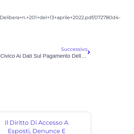
/Delibera+n.+201+del+13+aprile+2022.pdf/072780d4-
Successivo
Accesso Civico Ai Dati Sul Pagamento Delle Imposte Comunali, Il No Del Garante
Il Diritto Di Accesso A
Esposti, Denunce E