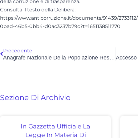
della corruzione e di trasparenza.
Consulta il testo della Delibera:
https://www.anticorruzione.it/documents/91439/2733112
0bad-46b5-0bb4-d0ac3237b79c?t=1651138511770
Precedente
Anagrafe Nazionale Della Popolazione Residente (ANPR): Attivo In Tutta Italia Il Cambio Di Residenza Online
Sezione Di Archivio
In Gazzetta Ufficiale La
Legge In Materia Di