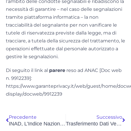
l’ambito delle condotte segnalabili e ribadiscono la
necessità di garantire – nel caso delle segnalazioni
tramite piattaforma informatica – la non
tracciabilità del segnalante per non vanificare le
tutele di riservatezza previste dalla legge, ma di
tracciare, a tutela della sicurezza del trattamento, le
operazioni effettuate dal personale autorizzato a
gestire le segnalazioni.
Di seguito il link al
parere
reso ad ANAC [Doc web
n. 9912239]:
https://www.garanteprivacy.it/web/guest/home/docw
display/docweb/9912239
Precedente
Successivo
INAD, L’Indice Nazionale Dei Domicili Digitali, Da Oggi È Consultabile Per Tutti
Trasferimento Dati Verso Gli USA: La Decisione Di Adeguatezza Della Commissione Europea