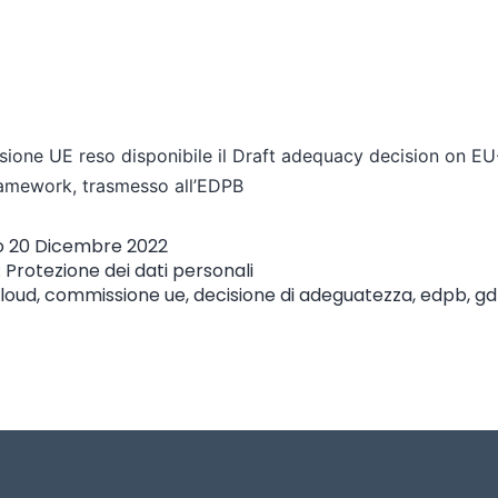
ione UE reso disponibile il Draft adequacy decision on E
ramework, trasmesso all’EDPB
o
20 Dicembre 2022
:
Protezione dei dati personali
loud
,
commissione ue
,
decisione di adeguatezza
,
edpb
,
gd