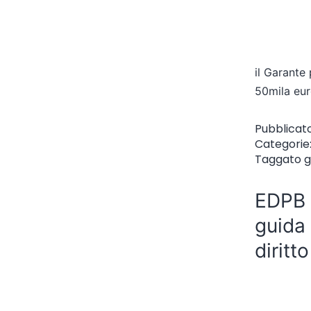
il Garante
50mila euro
Pubblicat
Categorie
Taggato
g
EDPB a
guida 
diritt