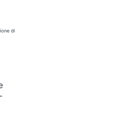
ione di
e
–