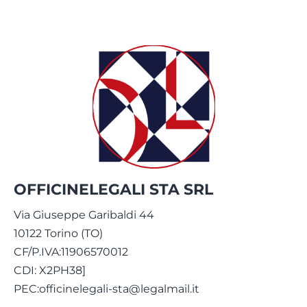
OFFICINELEGALI STA SRL
Via Giuseppe Garibaldi 44
10122 Torino (TO)
CF/P.IVA:11906570012
CDI: X2PH38]
PEC:officinelegali-sta@legalmail.it